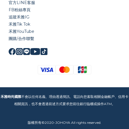
官方LINE
客服
FB粉絲專頁
追蹤禾雅IG
禾雅Tik Tok
禾雅YouTube
團購/合作聯繫
禾雅時尚國際
不會以任何名義、理由透過簡訊、電話向您索取相關金融帳戶、信用卡
相關資訊，也不會透過前述方式要求您前往銀行臨櫃或操作ATM。
版權所有©2020-JOHOYA All rights reserved.