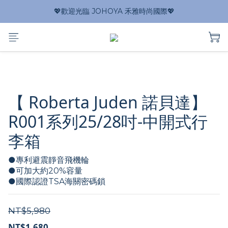
💖歡迎光臨 JOHOYA 禾雅時尚國際💖
【 Roberta Juden 諾貝達】
R001系列25/28吋-中開式行
李箱
●專利避震靜音飛機輪
●可加大約20%容量
●國際認證TSA海關密碼鎖
NT$5,980
NT$1,680