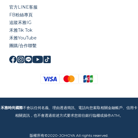
官方LINE
客服
FB粉絲專頁
追蹤禾雅IG
禾雅Tik Tok
禾雅YouTube
團購/合作聯繫
禾雅時尚國際
不會以任何名義、理由透過簡訊、電話向您索取相關金融帳戶、信用卡
相關資訊，也不會透過前述方式要求您前往銀行臨櫃或操作ATM。
版權所有©2020-JOHOYA All rights reserved.