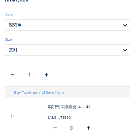
Color
Size
Buy Together and Save More
霧面行李箱防塵套24-26吋
SALE NT$350