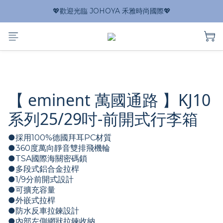
💖歡迎光臨 JOHOYA 禾雅時尚國際💖
【 eminent 萬國通路 】KJ10
系列25/29吋-前開式行李箱
●採用100%德國拜耳PC材質
●360度萬向靜音雙排飛機輪
●TSA國際海關密碼鎖
●多段式鋁合金拉桿
●1/9分前開式設計
●可擴充容量
●外嵌式拉桿
●防水反車拉鍊設計
●內部左側網狀拉鍊收納