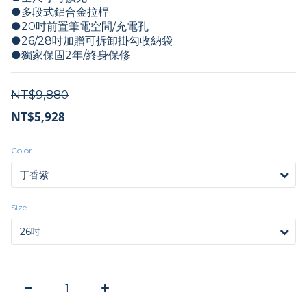
●多段式鋁合金拉桿
●20吋前置筆電空間/充電孔
●26/28吋加贈可拆卸掛勾收納袋
●獨家保固2年/終身保修
NT$9,880
NT$5,928
Color
Size