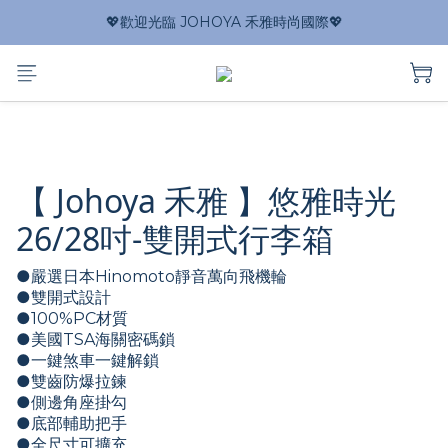
💖歡迎光臨 JOHOYA 禾雅時尚國際💖
【 Johoya 禾雅 】悠雅時光
26/28吋-雙開式行李箱
●嚴選日本Hinomoto靜音萬向飛機輪
●雙開式設計
●100%PC材質
●美國TSA海關密碼鎖 
●一鍵煞車一鍵解鎖
●雙齒防爆拉鍊
●側邊角座掛勾
●底部輔助把手
●全尺寸可擴充