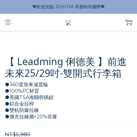
💖歡迎光臨 JOHOYA 禾雅時尚國際💖
【 Leadming 俐德美 】前進
未來25/29吋-雙開式行李箱
●360度煞車減震輪 
●100%PC材質
●美國TSA海關密碼鎖  
●鋁合金拉桿
●雙軌防爆拉鍊
●擴充拉鍊層+20%容量
NT$5,980