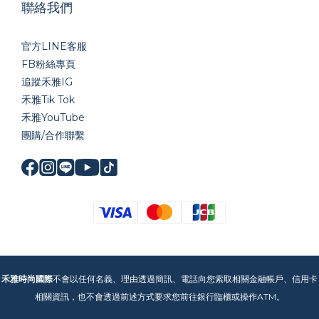
聯絡我們
官方LINE
客服
FB粉絲專頁
追蹤禾雅IG
禾雅Tik Tok
禾雅YouTube
團購/合作聯繫
禾雅時尚國際
不會以任何名義、理由透過簡訊、電話向您索取相關金融帳戶、信用卡
相關資訊，也不會透過前述方式要求您前往銀行臨櫃或操作ATM。