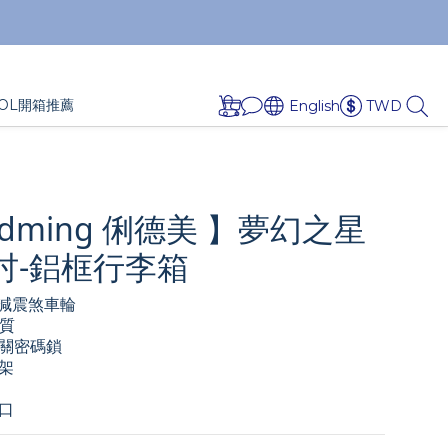
OL開箱推薦
English
TWD
adming 俐德美 】夢幻之星
9吋-鋁框行李箱
減震煞車輪 
材質
關密碼鎖  
架
口