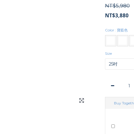
NT$5,980
NT$3,880
Color
: 寶藍色
Size
Buy Togeth