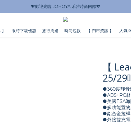
💖歡迎光臨 JOHOYA 禾雅時尚國際💖
 】
限時下殺優惠
旅行周邊
時尚包款
【 門市資訊 】
人氣K
【 Le
25/2
●360度靜音
●ABS+PC
●美國TSA海
●多功能置物
●鋁合金拉桿
●外接雙充電