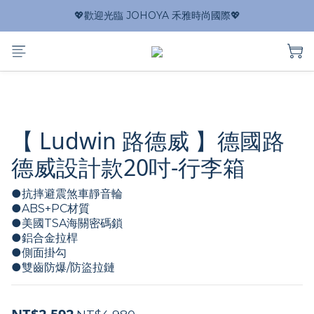
💖歡迎光臨 JOHOYA 禾雅時尚國際💖
【 Ludwin 路德威 】德國路
德威設計款20吋-行李箱
●抗摔避震煞車靜音輪
●ABS+PC材質
●美國TSA海關密碼鎖  
●鋁合金拉桿
●側面掛勾
●雙齒防爆/防盜拉鏈