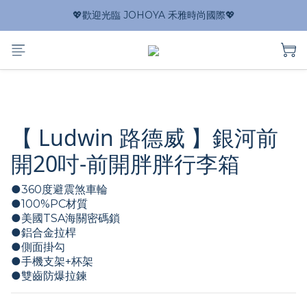
💖歡迎光臨 JOHOYA 禾雅時尚國際💖
【 Ludwin 路德威 】銀河前
開20吋-前開胖胖行李箱
●360度避震煞車輪
●100%PC材質
●美國TSA海關密碼鎖  
●鋁合金拉桿
●側面掛勾
●手機支架+杯架
●雙齒防爆拉鍊