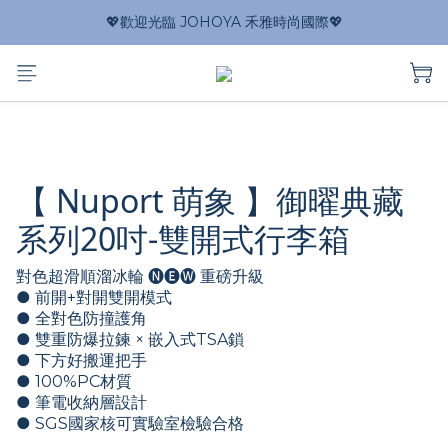
💖歡迎光臨 JOHOYA 禾雅時尚國際💖
【 Nuport 萌象 】御曜典藏
系列20吋-雙開式行李箱
對色超滑順溜冰輪 🅝🅔🅦 重磅升級
● 前開+對開雙開模式
● 全對色防撞護角
● 雙重防爆拉鍊 × 嵌入式TSA鎖
● 下方好搬運把手
● 100%PC材質
● 筆電收納層設計
● SGS國家核可實驗室檢驗合格