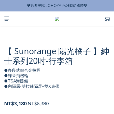
💖歡迎光臨 JOHOYA 禾雅時尚國際💖
【 Sunorange 陽光橘子 】紳
士系列20吋-行李箱
●多段式鋁合金拉桿
●靜音飛機輪
●TSA海關鎖
●內隔層-雙拉鍊隔屏+雙X束帶
NT$3,180
NT$6,380