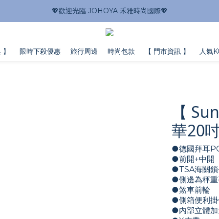
💖歡迎光臨 JOHOYA 禾雅時尚國際💖
 】
限時下殺優惠
旅行周邊
時尚包款
【 門市資訊 】
人氣K
【 Su
華20
●德國拜耳P
●前開+中開
●TSA海關鎖
●側邊為秤重
●煞車前輪
●側箱便利掛
●內部立體加