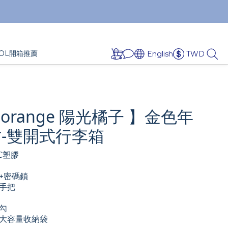
OL開箱推薦
English
TWD
norange 陽光橘子 】金色年
吋-雙開式行李箱
C塑膠
+密碼鎖
手把
勾
大容量收納袋