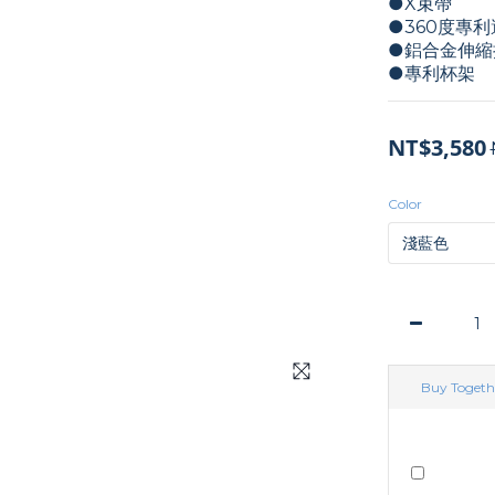
●X束帶
●360度專
●鋁合金伸縮
●專利杯架
NT$3,580
Color
Buy Togeth