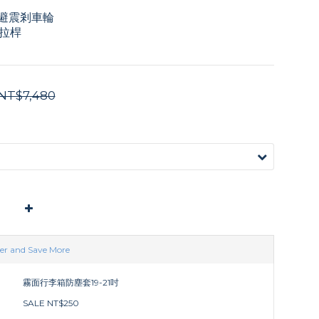
利避震剎車輪
拉桿
NT$7,480
er and Save More
霧面行李箱防塵套19-21吋
SALE NT$250