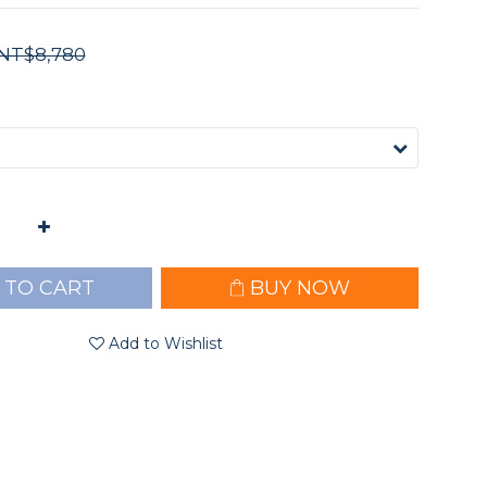
NT$8,780
 TO CART
BUY NOW
Add to Wishlist