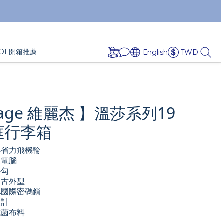
OL開箱推薦
English
TWD
rage 維麗杰 】溫莎系列19
框行李箱
小省力飛機輪
型電腦
掛勾
復古外型
A國際密碼鎖
設計
抗菌布料