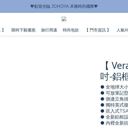
💖歡迎光臨 JOHOYA 禾雅時尚國際💖
 】
限時下殺優惠
旅行周邊
時尚包款
【 門市資訊 】
人氣K
【 Ve
吋-鋁
● 全地球大
● 可放筆記
● 側邊立角
● 獨特英式
● 崁入式TS
● 全新鋁框
● 內裡全新