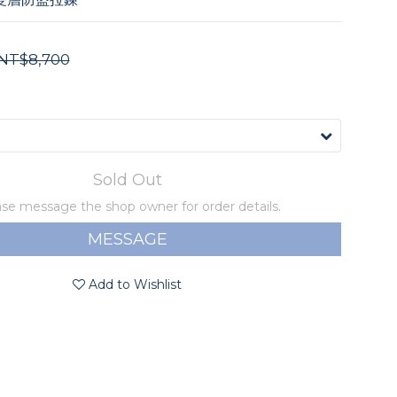
NT$8,700
Sold Out
se message the shop owner for order details.
MESSAGE
Add to Wishlist