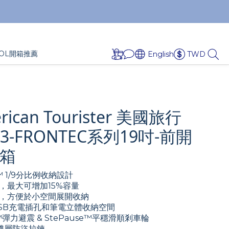
OL開箱推薦
English
TWD
ican Tourister 美國旅行
3-FRONTEC系列19吋-前開
箱
ol™ 1/9分比例收納設計
，最大可增加15%容量
，方便於小空間展開收納
USB充電插孔和筆電立體收納空間
™彈力避震 & StePause™平穩滑順剎車輪
™雙層防盜拉鍊