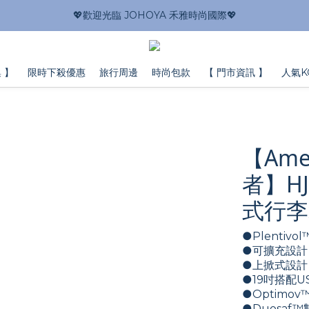
💖歡迎光臨 JOHOYA 禾雅時尚國際💖
 】
限時下殺優惠
旅行周邊
時尚包款
【 門市資訊 】
人氣K
【Amer
者】HJ
式行李
●Plentiv
●可擴充設計
●上掀式設計
●19吋搭配
●Optimov
●Duosaf