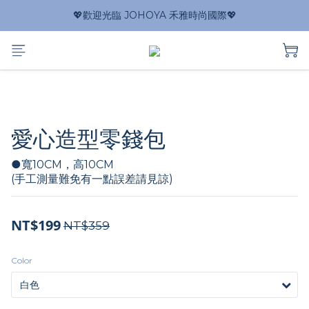
💖歡迎光臨 JOHOYA 禾雅時尚國際💖
愛心造型零錢包
●寬10CM，高10CM
(手工測量難免有一點誤差請見諒)
NT$199
NT$359
Color