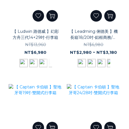
【 Ludwin 路德威 】幻彩
【 Leadming 俐德美 】機
方舟三代14+29吋-行李箱
長箱18/20吋-鋁框商務/工
具行李箱
NT$13,960
NT$6,980
NT$6,980
NT$2,980 ~ NT$3,180