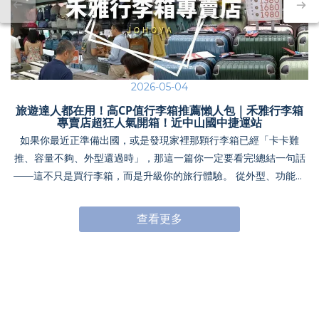
2026-05-04
旅遊達人都在用！高CP值行李箱推薦懶人包｜禾雅行李箱
專賣店超狂人氣開箱！近中山國中捷運站
如果你最近正準備出國，或是發現家裡那顆行李箱已經「卡卡難
推、容量不夠、外型還過時」，那這一篇你一定要看完!總結一句話
——這不只是買行李箱，而是升級你的旅行體驗。 從外型、功能、
收納，到滑順度與安全性，禾雅這次幾乎把所有消費者在意的點全
部做到位，再加上超誇張的特賣價格，真的會讓人一不小心就「選
查看更多
到失心瘋」 ->查看更多