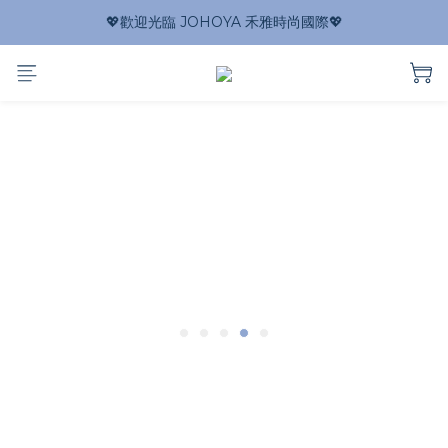
💖歡迎光臨 JOHOYA 禾雅時尚國際💖