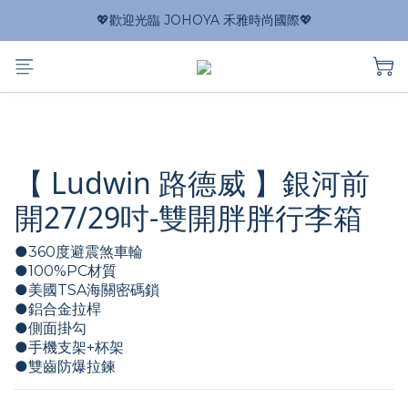
💖歡迎光臨 JOHOYA 禾雅時尚國際💖
【 Ludwin 路德威 】銀河前
開27/29吋-雙開胖胖行李箱
●360度避震煞車輪
●100%PC材質
●美國TSA海關密碼鎖  
●鋁合金拉桿
●側面掛勾
●手機支架+杯架
●雙齒防爆拉鍊