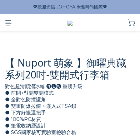
💖歡迎光臨 JOHOYA 禾雅時尚國際💖
【 Nuport 萌象 】御曜典藏
系列20吋-雙開式行李箱
對色超滑順溜冰輪 🅝🅔🅦 重磅升級
● 前開+對開雙開模式
● 全對色防撞護角
● 雙重防爆拉鍊 × 嵌入式TSA鎖
● 下方好搬運把手
● 100%PC材質
● 筆電收納層設計
● SGS國家核可實驗室檢驗合格