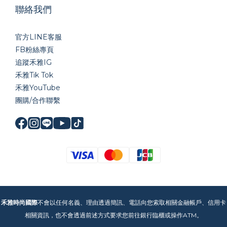
聯絡我們
官方LINE
客服
FB粉絲專頁
追蹤禾雅IG
禾雅Tik Tok
禾雅YouTube
團購/合作聯繫
禾雅時尚國際
不會以任何名義、理由透過簡訊、電話向您索取相關金融帳戶、信用卡
相關資訊，也不會透過前述方式要求您前往銀行臨櫃或操作ATM。