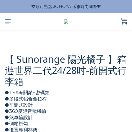
💖歡迎光臨 JOHOYA 禾雅時尚國際💖
【 Sunorange 陽光橘子 】箱
遊世界二代24/28吋-前開式行
李箱
●TSA海關鎖+密碼鎖
●多段式鋁合金拉桿
●前開式設計
●360度靜音飛機輪
●煞車輪設計
●側箱掛勾
●後置專利杯架