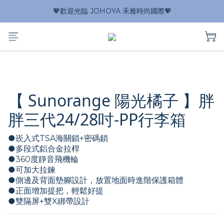
💖歡迎光臨 JOHOYA 禾雅時尚國際💖
【 Sunorange 陽光橘子 】胖
胖三代24/28吋-PP行李箱
●崁入式TSA海關鎖+密碼鎖
●多段式鋁合金拉桿
●360度靜音飛機輪
●可加大拉鍊
●側邊及背面墊腳設計，放置地面時進階保護箱體
●正面增加提把，輕鬆好提
●雙隔屏+雙X綁帶設計