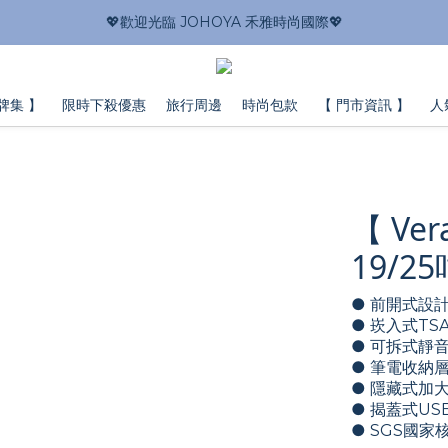
💖歡迎光臨 JOHOYA 禾雅時尚國際💖
牌集 】
限時下殺優惠
旅行周邊
時尚包款
【 門市資訊 】
人
【 Ve
19/
● 前開式設
● 崁入式TS
● 可拆式靜
● 筆電收納
● 隱藏式加
● 揭蓋式US
● SGS國