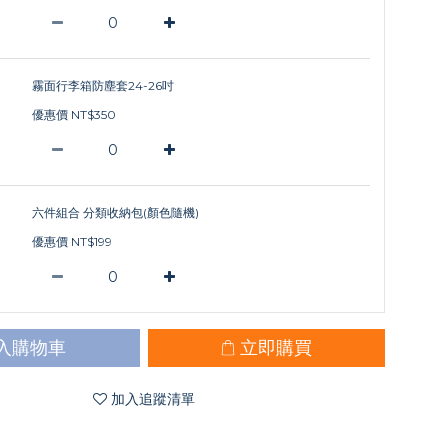
霧面行李箱防塵套24-26吋
優惠價 NT$350
六件組合 分類收納包(顏色隨機)
優惠價 NT$199
入購物車
立即購買
加入追蹤清單