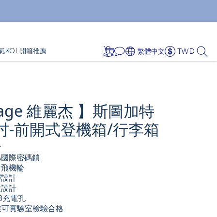
氣KOL開箱推薦
繁體中文
TWD
rage 維麗杰 】斯圖加特
25吋-前開式登機箱/行李箱
計
A國際密碼鎖
音飛機輪
層設計
大設計
B充電孔
家核可實驗室檢驗合格