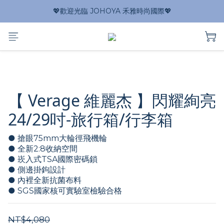
💖歡迎光臨 JOHOYA 禾雅時尚國際💖
【 Verage 維麗杰 】閃耀絢亮
24/29吋-旅行箱/行李箱
● 搶眼75mm大輪徑飛機輪
● 全新2:8收納空間
● 崁入式TSA國際密碼鎖
● 側邊掛鉤設計
● 內裡全新抗菌布料
● SGS國家核可實驗室檢驗合格
NT$4,080