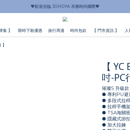
💖歡迎光臨 JOHOYA 禾雅時尚國際💖
牌集 】
限時下殺優惠
旅行周邊
時尚包款
【 門市資訊 】
人
頓 】
【 YC
吋-P
璀璨S 升級款
● 專利PU避
● 多段式拉
● 拉桿手機
● TSA海關
● 隱藏式掛
● 加大拉鍊