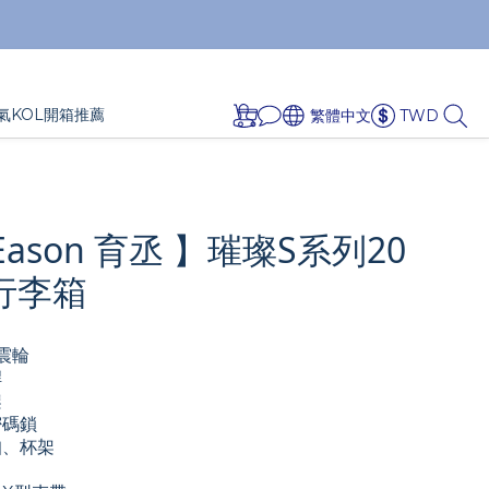
氣KOL開箱推薦
繁體中文
TWD
 Eason 育丞 】璀璨S系列20
C行李箱
震輪
桿
架
密碼鎖
扣、杯架