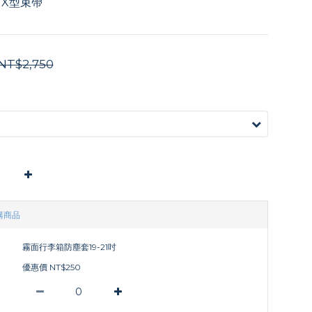
、X型束帶
NT$2,750
購商品
霧面行李箱防塵套19-21吋
優惠價 NT$250