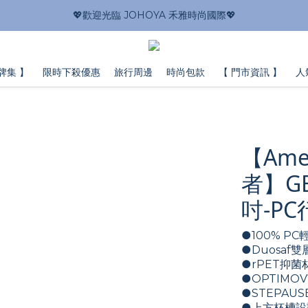
💖歡迎光臨 JOHOYA 禾雅時尚國際💖
牌集 】
限時下殺優惠
旅行周邊
時尚包款
【 門市資訊 】
人
【Amer
者】GE
吋-P
●100% P
●Duosaf
●rPET抑菌
●OPTIMOV
●STEPAU
●上方杯槽設