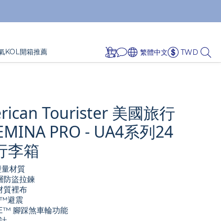
氣KOL開箱推薦
繁體中文
TWD
ican Tourister 美國旅行
MINA PRO - UA4系列24
C行李箱
C輕量材質
雙層防盜拉鍊
材質裡布
™️避震
SE™️ 腳踩煞車輪功能
計 