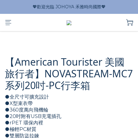
💖歡迎光臨 JOHOYA 禾雅時尚國際💖
【American Tourister 美國
旅行者】NOVASTREAM-MC7
系列20吋-PC行李箱
●全尺寸可擴充設計
●X型束衣帶
●360度萬向飛機輪
●20吋附有USB充電插孔
●rPET 環保內裡 
●極輕PC材質
●雙層防盜拉鍊