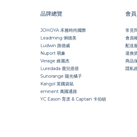
品牌總覽
會員
JOHOYA 禾雅時尚國際
常見
Leadming 俐德美
會員
Ludwin 路德威
配送
Nuport 萌象
退換
Verage 維麗杰
商品
Luredada 鹿兒搭搭
隱私
Sunorange 陽光橘子
Kangol 英國袋鼠
eminent 萬國通路
YC Eason 育丞 & Captain 卡伯頓