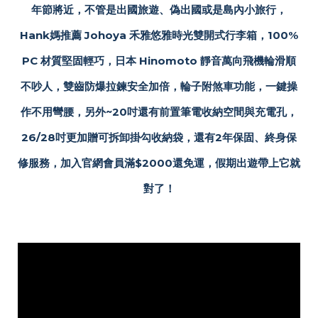
年節將近，不管是出國旅遊、偽出國或是島內小旅行，
Hank媽推薦 Johoya 禾雅悠雅時光雙開式行李箱，100%
PC 材質堅固輕巧，日本 Hinomoto 靜音萬向飛機輪滑順
不吵人，雙齒防爆拉鍊安全加倍，輪子附煞車功能，一鍵操
作不用彎腰，另外~20吋還有前置筆電收納空間與充電孔，
26/28吋更加贈可拆卸掛勾收納袋，還有2年保固、終身保
修服務，加入官網會員滿$2000還免運，假期出遊帶上它就
對了！