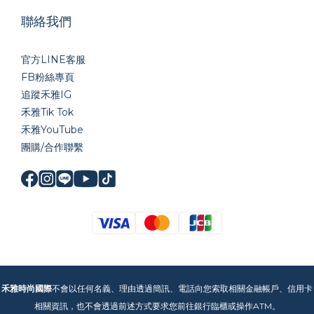
聯絡我們
官方LINE
客服
FB粉絲專頁
追蹤禾雅IG
禾雅Tik Tok
禾雅YouTube
團購/合作聯繫
禾雅時尚國際
不會以任何名義、理由透過簡訊、電話向您索取相關金融帳戶、信用卡
相關資訊，也不會透過前述方式要求您前往銀行臨櫃或操作ATM。