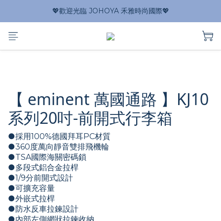
💖歡迎光臨 JOHOYA 禾雅時尚國際💖
【 eminent 萬國通路 】KJ10
系列20吋-前開式行李箱
●採用100%德國拜耳PC材質
●360度萬向靜音雙排飛機輪
●TSA國際海關密碼鎖
●多段式鋁合金拉桿
●1/9分前開式設計
●可擴充容量
●外嵌式拉桿
●防水反車拉鍊設計
●內部左側網狀拉鍊收納