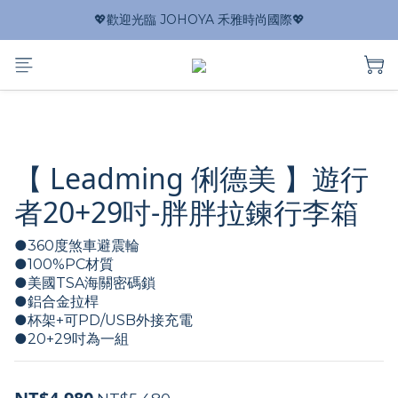
💖歡迎光臨 JOHOYA 禾雅時尚國際💖
【 Leadming 俐德美 】遊行
者20+29吋-胖胖拉鍊行李箱
●360度煞車避震輪
●100%PC材質
●美國TSA海關密碼鎖  
●鋁合金拉桿
●杯架+可PD/USB外接充電
●20+29吋為一組