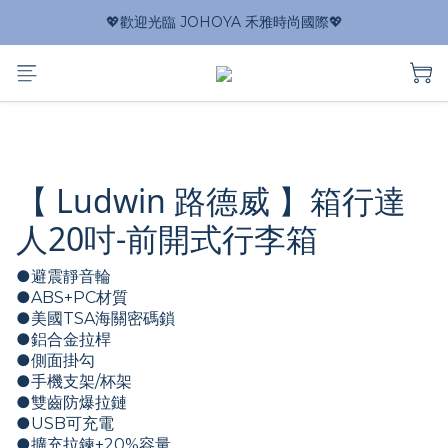
💖歡迎光臨 JOHOYA 禾雅時尚國際💖
【 Ludwin 路德威 】箱行達
人20吋-前開式行李箱
●避震靜音輪
●ABS+PC材質
●美國TSA海關密碼鎖  
●鋁合金拉桿
●側面掛勾
●手機支架/杯架
●雙齒防爆拉鏈
●USB可充電
●擴充拉鍊+20%容量