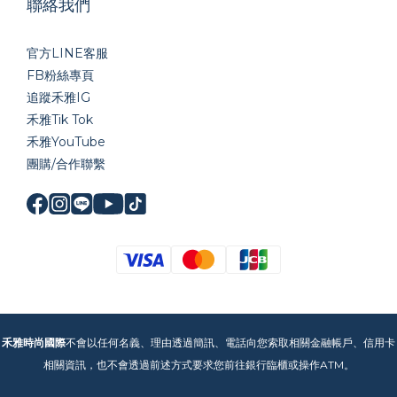
聯絡我們
官方LINE
客服
FB粉絲專頁
追蹤禾雅IG
禾雅Tik Tok
禾雅YouTube
團購/合作聯繫
禾雅時尚國際
不會以任何名義、理由透過簡訊、電話向您索取相關金融帳戶、信用卡
相關資訊，也不會透過前述方式要求您前往銀行臨櫃或操作ATM。