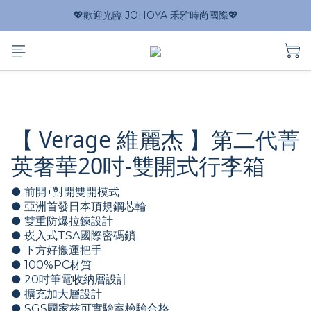
💖歡迎光臨 JOHOYA 禾雅時尚國際💖
【 Verage 維麗杰 】第二代菁
英奢華20吋-雙開式行李箱
● 前開+對開雙開模式
● 亞洲首發日本頂規鋼芯輪
● 雙重防爆拉鍊設計
● 崁入式TSA國際密碼鎖
● 下方好搬運把手
● 100%PC材質
● 20吋筆電收納層設計
● 擴充加大層設計
● SGS國家核可實驗室檢驗合格