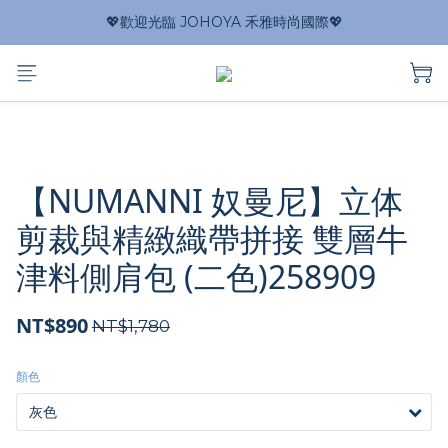
💖歡迎光臨 JOHOYA 禾雅時尚國際💖
【NUMANNI 奴曼尼】立体
剪裁與精緻織帶拼接 雙層牛
津料側肩包 (二色)258909
NT$890
NT$1,780
顏色