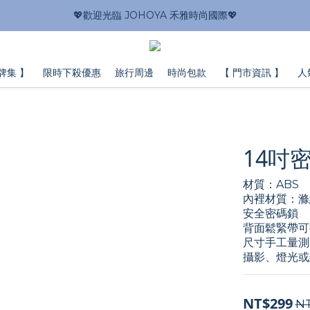
💖歡迎光臨 JOHOYA 禾雅時尚國際💖
牌集 】
限時下殺優惠
旅行周邊
時尚包款
【 門市資訊 】
人
14吋
材質：ABS
內裡材質：滌
安全密碼鎖
背面鬆緊帶可
尺寸手工量測
攝影、燈光或
NT$299
N