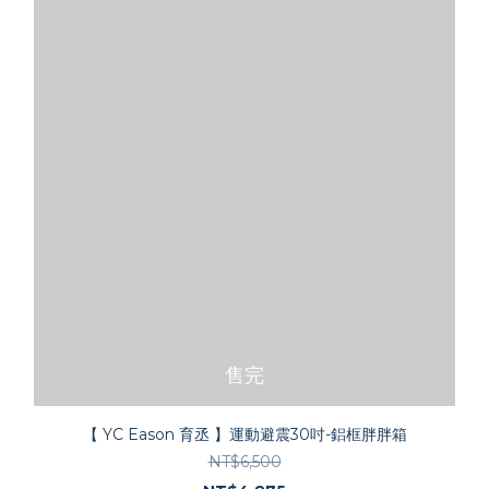
售完
【 YC Eason 育丞 】運動避震30吋-鋁框胖胖箱
NT$6,500