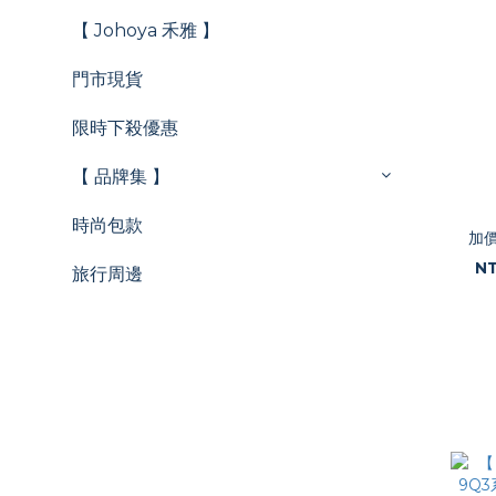
【 Johoya 禾雅 】
門市現貨
限時下殺優惠
【 品牌集 】
時尚包款
加
NT
旅行周邊