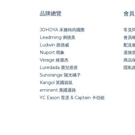
品牌總覽
會員
JOHOYA 禾雅時尚國際
常見
Leadming 俐德美
會員
Ludwin 路德威
配送
Nuport 萌象
退換
Verage 維麗杰
商品
Luredada 鹿兒搭搭
隱私
Sunorange 陽光橘子
Kangol 英國袋鼠
eminent 萬國通路
YC Eason 育丞 & Captain 卡伯頓