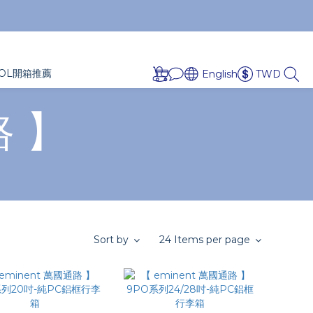
OL開箱推薦
English
TWD
路 】
Sort by
24 Items per page