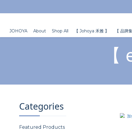
JOHOYA
About
Shop All
【 Johoya 禾雅 】
【 品牌集
【 
Categories
Featured Products