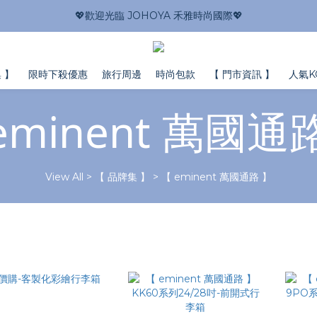
💖歡迎光臨 JOHOYA 禾雅時尚國際💖
 】
限時下殺優惠
旅行周邊
時尚包款
【 門市資訊 】
人氣K
eminent 萬國通
View All
>
【 品牌集 】
>
【 eminent 萬國通路 】